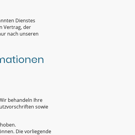
annten Dienstes
n Vertrag, der
nur nach unseren
rmationen
 Wir behandeln Ihre
tzvorschriften sowie
rhoben.
önnen. Die vorliegende