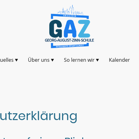
uelles
Über uns
So lernen wir
Kalender
tz­erklärung